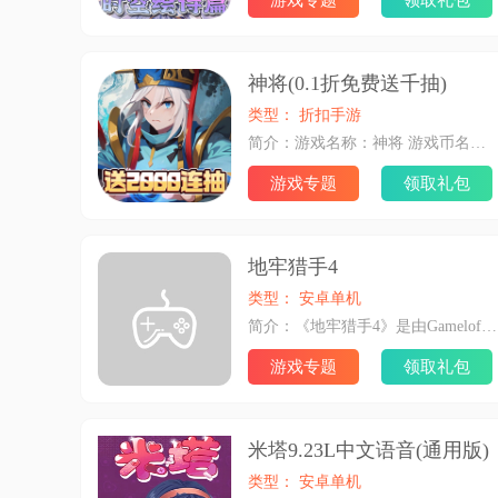
游戏专题
领取礼包
神将(0.1折免费送千抽)
类型： 折扣手游
简介：游戏名称：神将 游戏币名称：元宝 兑换比例：1：10 画面类型：竖版 游戏简介：【神将】一个融合了经典三国历史与奇幻元素的0.1折卡牌冒险世界。创新三国老虎机，全新魂将开箱系统，玩法新颖福利多，免费送自选2000连抽，累积登录送神魔武将，连续八天送海量资源！ 让我们一起穿越至东汉末年，亲历那段波澜壮阔的历史，以独特的视角见证并影响三国时代的风云变幻！ 一句话简介：0.1折三国老虎机，一起测测你的运气 游戏分类：卡牌、三国 福利内容： 1、0.1折三国老虎机，一起测测你的运气 2、百将招徕，升级免费送2000连抽 3、神魔降临，累积登录送神魔武将 4、登录赠礼，连续八天送海量资源 5、七天狂欢，完成任务送三系核心 6、魂将开箱，挂机开箱战力狂飙升
游戏专题
领取礼包
地牢猎手4
类型： 安卓单机
简介：《地牢猎手4》是由Gameloft开发并发行的一款角色扮演游戏，该游戏拥有4个战斗风格别具一格的角色职业可供玩家选择。游戏融入了动作类RPG元素，使得游戏的可玩性得到了提高，并且该游戏支持PvP模式，能让玩家进行多人对战。
游戏专题
领取礼包
米塔9.23L中文语音(通用版)
类型： 安卓单机