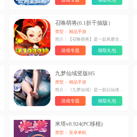
游戏专题
领取礼包
召唤萌将(0.1折千抽版）
类型： 精品手游
简介：【召唤萌将】是一款风靡全球的Q版策略放置卡牌手游，海量英雄大乱斗，充值永久0.1折，放置挂机养成轻松，离线也能累积丰厚资源，经验金币滚滚来，告别爆肝烦恼。 游戏玩法丰富福利多，8天登录送豪礼，冒险闯关赠千抽，狂欢馈赠抽大奖，每日签到VIP免费送。在这里，可以轻松组建属于你的无敌小队，集结最强使徒，点燃属于你的神启之路！
游戏专题
领取礼包
九梦仙域竖版H5
类型： 精品手游
简介：《九梦仙域》是一款以仙侠为题材，主要讲述在虚拟的大陆，仙域大陆上，玩家扮演一个攀星阁学艺有成，不断提升自身，立志阻挡魔族入侵的动作类的RPG手机网络游戏。
游戏专题
领取礼包
米塔v0.924(PC移植)
类型： 安卓单机