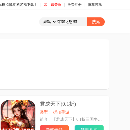
box模拟器.街机游戏下载！
|
亲！请登录
|
免费注册
|
推荐游戏
君成天下(0.1折)
类型： 折扣手游
简介：【君成天下】0.1折三国争霸，每日送4000元代币。游戏以三国历史为题材背景，上线送VIP15，自由建立属于自己的主城，征召三国名将。 送代金宝库，送内置GM修改，送百万真充，不肝不氪易打金，元宝礼包免费送。7日送自选SS，武将配搭随心所欲,组合变化万千，全靠谋略定天下，三国英杰美女尽收麾下！主公们，进入《君成天下》，梦回三国时代，书写属于自己的三国篇章！