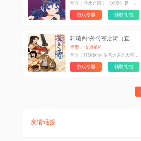
简介：游戏介绍： 《米塔》是一款由Aihasto开发制作、IndieArk发行的3D第一人称恐怖冒险游戏，于2024年12月11日在Steam平台发售。游戏中，玩家扮演的主角被虚拟角色米塔强行拉入其世界，起初的甜蜜互动后，米塔会展现病娇一面阻止主角离开。玩法融合探索、解谜与养成等元素，还有缓解恐怖压力的小游戏。其特色包括色彩鲜明的美术、风格多变的像素风原创背景乐、独特的角色塑造等。 米塔游戏背景： 《米塔》的故事围绕着一位沉迷恋爱手游的男生展开，他被游戏中的虚拟角色米塔强行拉入其所在的虚拟世界。起初，米塔温柔可爱，与玩家共享美好时光，但当玩家试图离开时，米塔会展露出病娇的一面，通过各种恐怖手段阻止玩家离开，使玩家陷入惊悚与不安的冒险之中。
游戏专题
领取礼包
轩辕剑4外传苍之涛（直装版）
类型： 安卓单机
简介：轩辕剑4外传苍之涛是大宇资讯旗下一款经典的角色扮演单机游戏，是轩辕剑系列的第7部作品，本作的3D技术更加娴熟，更好地描绘了中国特色风格，新增“木甲师”的职业，可以提升木甲兽的属性，并在战斗时会对敌人机关产生致命一击。 “苍之涛”取意于“历史苍莽的波涛”，意在表达人相对于滚滚历史长河之时的渺小。游戏已于2004年2月6日在中国台湾地区上市，2004年2月14日在大陆上市。
游戏专题
领取礼包
1
友情链接