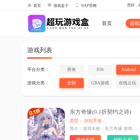



您好，欢
首页
游戏盒子
WAP官网
首页
游戏
游戏列表
平台分类：
所有
IOS
Android
游戏分类：
全部
GBA游戏
在线云玩
东方奇缘(0.1折契约之诗)
类型： 折扣手游
简介：游戏名称：东方奇缘 游戏币名称：钻石 兑换比例：1：10 画面类型：竖版 游戏简介：【东方奇缘】：一款 「命运绘卷 × 策略构筑」 的美少女卡牌手游。在这里，你不仅是召唤师，更是「因果线」的编织者。通过抽取由顶级画师绘制的「伙伴卡牌」，组建独一无二的策略队伍，揭开一个个被时光掩埋的史诗篇章。 一句话简介：0.1折美少女卡牌，每日登录送10抽 游戏分类：卡牌 福利介绍： 1、0.1折美少女卡牌，每日登录送10抽 2、创角送专属称号-招财·小萌新、ssr自选宝箱、材料超值礼包 3、7日签到狂送豪礼，每天领取丰厚奖励 4、每日送幸运转盘抽奖，累计奖励稀有ssr碎片 5、等级达标，免费领豪华礼包