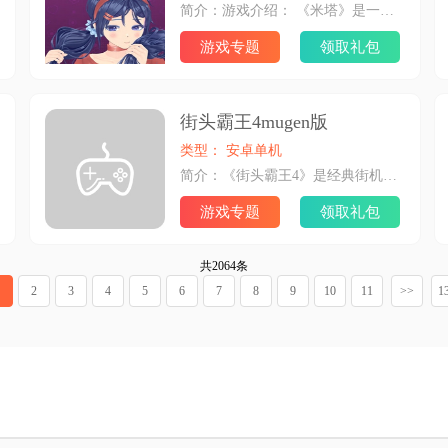
简介：游戏介绍： 《米塔》是一款由Aihasto开发制作、IndieArk发行的3D第一人称恐怖冒险游戏，于2024年12月11日在Steam平台发售。游戏中，玩家扮演的主角被虚拟角色米塔强行拉入其世界，起初的甜蜜互动后，米塔会展现病娇一面阻止主角离开。玩法融合探索、解谜与养成等元素，还有缓解恐怖压力的小游戏。其特色包括色彩鲜明的美术、风格多变的像素风原创背景乐、独特的角色塑造等。 米塔游戏背景： 《米塔》的故事围绕着一位沉迷恋爱手游的男生展开，他被游戏中的虚拟角色米塔强行拉入其所在的虚拟世界。起初，米塔温柔可爱，与玩家共享美好时光，但当玩家试图离开时，米塔会展露出病娇的一面，通过各种恐怖手段阻止玩家离开，使玩家陷入惊悚与不安的冒险之中。
游戏专题
领取礼包
街头霸王4mugen版
类型： 安卓单机
简介：《街头霸王4》是经典街机格斗游戏，移植手机端，采用虚拟按键操作，随时可玩动作格斗更爽快。街头霸王4立体动作格斗，众多经典角色选择，炫酷连招拳拳到肉。玩家还能自定义您的打法的控制，移动任何你想要的按钮在屏幕上，让个人操作更顺畅！感兴趣的朋友不要错过
游戏专题
领取礼包
共2064条
2
3
4
5
6
7
8
9
10
11
>>
1