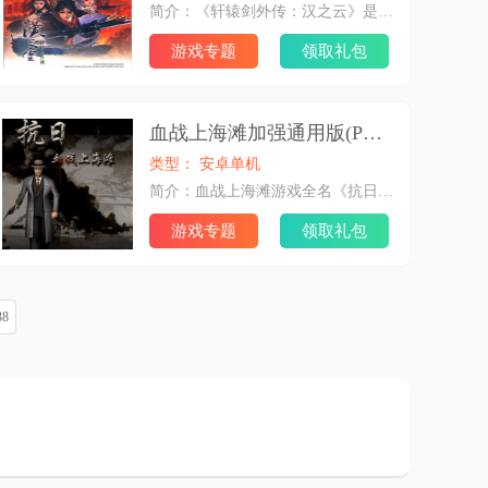
简介：《轩辕剑外传：汉之云》是大宇资讯旗下经典单机角色扮演游戏《轩辕剑》系列的第九部作品。 游戏背景设定在玩家熟悉的三国时代，与《轩辕剑伍：一剑凌云山海情》和《轩辕剑外传：云之遥》并称“轩辕剑伍系列三部曲”，本作为轩伍系列之第二部，剧情时间顺序为三部曲的中篇。 游戏已于2007年12月19日在中国台湾地区发售，2009年1月10日在中国大陆发售。
游戏专题
领取礼包
血战上海滩加强通用版(PC移植)
类型： 安卓单机
简介：血战上海滩游戏全名《抗日：血战上海滩》，是一款由北京欢乐亿派科技公司开发的抗日题材射击类游戏，本站血战上海滩游戏下载专题为玩家提供多版本抗日血战上海滩游戏客户端下载安装，同时还为玩家整理了一系列游戏修改器等辅助工具和游戏攻略教程，玩法新颖趣味性强，欢迎下载体验。
游戏专题
领取礼包
38