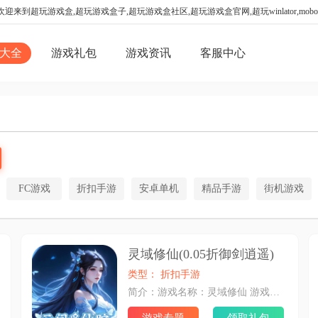
迎来到超玩游戏盒,超玩游戏盒子,超玩游戏盒社区,超玩游戏盒官网,超玩winlator,mo
大全
游戏礼包
游戏资讯
客服中心
FC游戏
折扣手游
安卓单机
精品手游
街机游戏
灵域修仙(0.05折御剑逍遥)
类型： 折扣手游
简介：游戏名称：灵域修仙 游戏币名称：元宝 兑换比例：1：10 画面类型：横版 题材：仙侠 游戏简介：《灵域修仙》一款全3D的自由视角的仙侠世界，游戏中有全自由的轻功，玩家可以使用轻功上屋顶，飞跃各种地形，探索游戏中的任意角落。结合爽快的战斗，激烈的PK，给玩家带来一个真正的江湖。 一句话简介：0.05折3D仙侠即时ARPG 游戏分类：仙侠、ARPG 福利内容： 1、全场充值永久0.05折！逆天改命！ 2、专属特权直升150级，轻松解决升级慢！ 3、海量代金券打怪就送，签到日常疯狂领！ 4、首充豪礼免费激活，超值福利免费送！ 5、超值礼包0元购，元宝定期全额返！