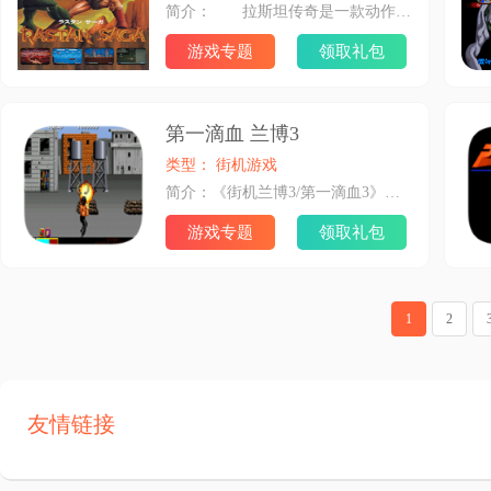
简介： 拉斯坦传奇是一款动作过关游戏，这款游戏出自87年的街机之上，游戏的主题围绕希腊神话展开，玩家在游戏中扮演一名善战的希腊战士，前往世界上最危险的山脉杀死来自地狱的魔王。 游戏的画面在现在来看已属于像素风格没有太大美感，游戏的操作非常易上手，玩家只需要控制好方向与攻击便可进行全程游戏。不过这款游戏的难度除出奇的大，由于关卡地形设计得极为复杂，并加上游戏中敌人非常强悍，玩家必须步步小心。另外在游戏中的装备武器和辅助道具一定全部收集，如果有一项没有拿到将会为之后的关卡造成相当大的压力。
游戏专题
领取礼包
第一滴血 兰博3
类型： 街机游戏
简介：《街机兰博3/第一滴血3》：兰博3/第一滴血3是一款射击游戏。兰博3/第一滴血3经典的街机游戏,自带的模拟器为Mame32。喜欢射击游戏的玩家可以下载兰博3/第一滴血3玩玩。
游戏专题
领取礼包
1
2
友情链接