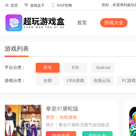



您好，欢迎来到超玩游戏
首页
游戏盒子
WAP官网
首页
游戏大全
游戏列表
平台分类：
所有
IOS
Android
游戏分类：
全部
GBA游戏
在线云玩
FC游戏
拳皇97屠蛇版
类型： 街机游戏
简介：拳皇97屠蛇无限气加强版是一款变态修改版本，将几乎所有主要角色（八神，草稚京，不知火舞，大蛇，红丸，大门...）都进行了疯魔化的加强处理，不仅能力变态，新增招式，还有无限气！适合高手娱乐。大蛇（OROCHI）是拳皇97的最终BOSS，他本是没有形体的强大的“魂”，但是他借助克里斯的身体将自己实体化。在他眼里，所有的人类都是愚蠢的。执着于守护深爱的地球，他决定惩罚所有的人类。为了阻止这场灾难，三神器浴血奋战，终于成功封印了大蛇。然而大蛇离去时依然留下了会再度降临的预言。游戏里的大蛇造型英俊威武，身体处于悬浮状态，全身泛光，是名符其实的神族。下面，我们一起来看看他的出招表吧！