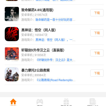
致命解药4.85(通用版)
下载
安卓单机 | 219574次
游戏简介：
致命解药是一款十分好玩的冒险射击类手游，玩家们将作为一名熟练的特工，前往病毒感染处寻找可以让人类恢复的解药，你需要与各种变异的怪物进行战斗，收集资源解锁武器。 作为一名特工，你需要前往病毒感染去寻找拯救人类的解药，深陷危机当中，与变异的生物，可怕的僵尸进行对抗，四处去收集资源，解锁更强劲的武器，保护自己的安全，开放的地图，紧张的氛围很刺激。
黑神话：悟空（同人版）
下载
安卓单机 | 165947次
游戏简介：
黑神话：悟空（同人版），一款玩家自制模组游戏。
轩辕剑5外传汉之云（直装版）
下载
安卓单机 | 91858次
游戏简介：
《轩辕剑外传：汉之云》是大宇资讯旗下经典单机角色扮演游戏《轩辕剑》系列的第九部作品。 游戏背景设定在玩家熟悉的三国时代，与《轩辕剑伍：一剑凌云山海情》和《轩辕剑外传：云之遥》并称“轩辕剑伍系列三部曲”，本作为轩伍系列之第二部，剧情时间顺序为三部曲的中篇。 游戏已于2007年12月19日在中国台湾地区发售，2009年1月10日在中国大陆发售。
暴力摩托2公路救赎
下载
安卓单机 | 89984次
游戏简介：
《公路救赎(Road Redemption)》是Pixel Dash Studios, EQ制作发行的一款赛车竞速游戏。您可以带领您的摩托车队来场史诗般的旅程，在全国各地进行史诗般的冒险战斗。一路上，透过完成竞速比赛、暗杀，抢劫和其他挑战来赚取金钱。收集到战利品时，您的角色、摩托车、以及武器都会升级。