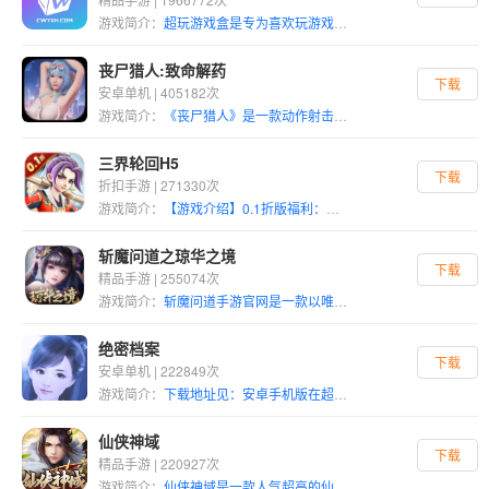
游戏简介：
超玩游戏盒是专为喜欢玩游戏的用户提供的一系列休闲娱乐游戏平台，其中包括精品单机游戏，PC游戏，PS3游戏，PSV游戏等等。正版折扣手游、免谷歌手游、小霸王FC，街机游戏拳皇三国战记双截龙。能够满足不同年龄段、不同群体对于游戏的需求，每日都会发布大量的新品游戏，提供最新的手游资讯、手游攻略、游戏活动等信息，还可以免费领取各种游戏礼包，分分钟助你成大神，平台内所有游戏均经过多种软件安全扫描和人工测试以及玩家点评，在“手游盒子”你可以下载到最新、最酷的免费手机游戏，让你的闲暇时间变得丰富多彩，感兴趣的用户快来下载吧。
丧尸猎人:致命解药
下载
安卓单机 | 405182次
游戏简介：
《丧尸猎人》是一款动作射击游戏，讲述了一个没有安全地方的世界。在丧尸病毒的爆发下，整个人类几近灭绝，而丧尸群体却横行无忌，构成了人类生存的巨大威胁。作为人类最后的希望，你必须与其他幸存者一起奋力战斗，守护最后的人类。 《丧尸猎人：求生》主要玩法 在游戏中，玩家可以自由探索不同的地点和环境，发现隐藏的秘密和宝藏。这为玩家提供了一个无限辽阔的世界，让他们可以尽情地探索和追求冒险。而在这个世界中，玩家需要收集强大的武器和装备，并不断升级它们，以提高战斗效果。只有通过不断的挑战和打怪，玩家才能够获得足够的实力来对抗越来越强大的僵尸。
三界轮回H5
下载
折扣手游 | 271330次
游戏简介：
【游戏介绍】0.1折版福利：游戏内所有充值统统0.1折，所有充值礼包0.1折出售。这是一款国风西游题材的回合制挂机游戏，游戏主线采用中国经典西游神话故事，融入大量的中国放置挂机玩法，给玩家一种全新的体验，游戏玩法丰富多样，有眩晕、出手速度等多种设定，需要玩家细心研究阵容搭配！
斩魔问道之琼华之境
下载
精品手游 | 255074次
游戏简介：
斩魔问道手游官网是一款以唯美的国风仙侠特色风格所打造的一仙侠冒险游戏，而且此版本更为特殊，也是众多玩家们所青睐的，上线就能直接领取到超多红包福利，还能随时提现到账。玩家可以在精美构筑的逍遥画卷中独行遨游，行侠仗义。也可以开宗立派召集各路仙友筑道九天，抵御强敌入侵。开辟一条只属于自己的仙侠之路，强者之路。
绝密档案
下载
安卓单机 | 222849次
游戏简介：
下载地址见：安卓手机版在超玩游戏盒app模拟器区 （电脑版在超玩游戏盒社区） PC资源分享置顶 《绝密档案Secret archives》是一款原创开发的第三人称射击游戏，游戏内容包括解谜、射击、驾驶等主要元素之外，还包含了大家喜闻乐见的换装功能。
仙侠神域
下载
精品手游 | 220927次
游戏简介：
仙侠神域是一款人气超高的仙侠游戏，这里有着非常完善的职业养成模式，超多的属性BUFF加持，让玩家能够拥有着强大的战力，各种法宝神兵将伴你一路同行遨游修仙天地!近战剑侠，远程射手，爆发刺客，治疗辅助，多种职业任意挑选!人物外观个性精美，技能特效华丽酷炫!战斗感震撼十足，海量BOSS秒爆神装，道具装备自由交易!百变精灵萌宠并肩作战，霸气坐骑带你遨游仙界!邂逅命中注定的TA，携手白头共建家园，还有宝宝系统哦~更多精彩玩法等你来探索!