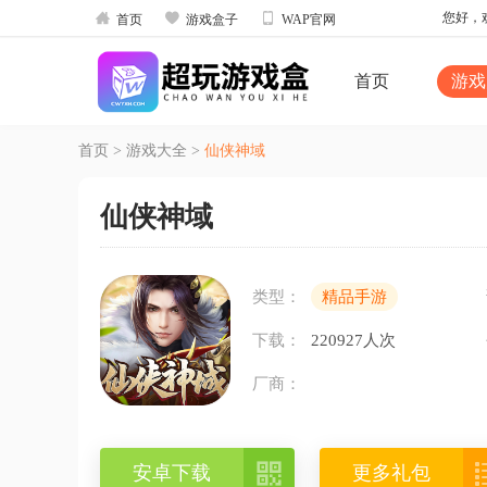



您好，欢
首页
游戏盒子
WAP官网
首页
游戏
首页
>
游戏大全
>
仙侠神域
仙侠神域
类型：
精品手游
下载：
220927人次
厂商：

安卓下载
更多礼包