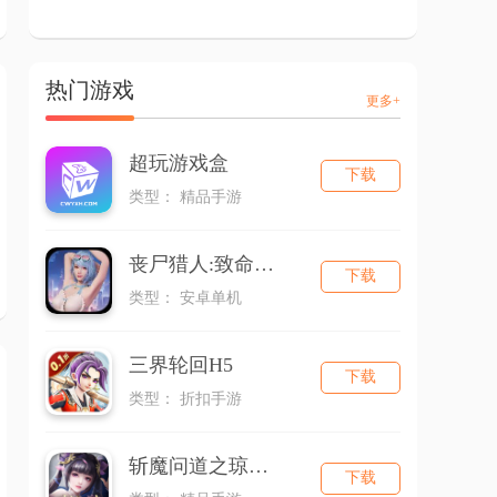
热门游戏
更多+
超玩游戏盒
下载
类型： 精品手游
丧尸猎人:致命解药
下载
类型： 安卓单机
三界轮回H5
下载
类型： 折扣手游
斩魔问道之琼华之境
下载