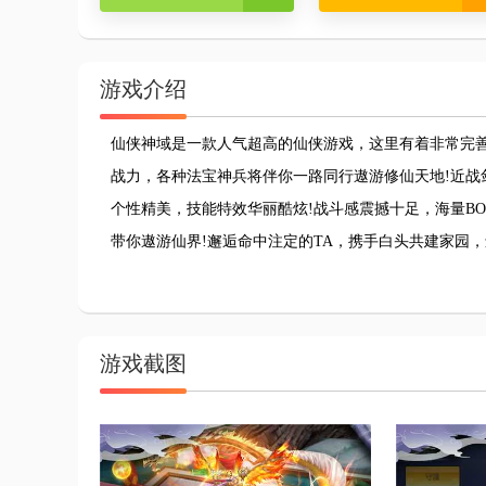
游戏介绍
仙侠神域是一款人气超高的仙侠游戏，这里有着非常完善
战力，各种法宝神兵将伴你一路同行遨游修仙天地!近战
个性精美，技能特效华丽酷炫!战斗感震撼十足，海量B
带你遨游仙界!邂逅命中注定的TA，携手白头共建家园，
游戏截图