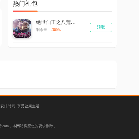
热门礼包
绝世仙王之八荒寻仙录
领取
剩余量：
-300%
理安排时间 享受健康生活
.com，本网站将应您的要求删除。