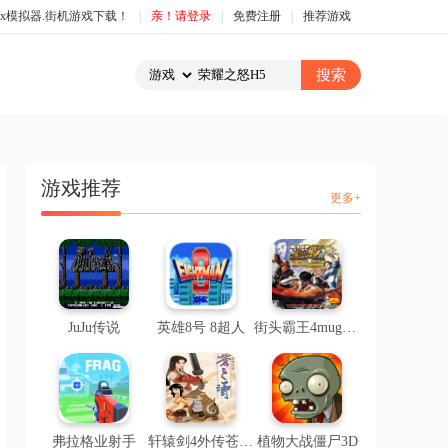
box模拟器.街机游戏下载！
|
亲！请登录
|
免费注册
|
推荐游戏
游戏推荐
更多+
JuJu传说
英雄8号 8超人
街头霸王4mugen版
弗拉格业射手
轩辕剑4外传苍之涛（直装版）
植物大战僵尸3D