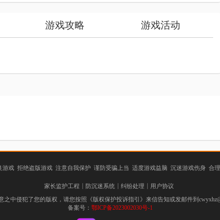
游戏攻略
游戏活动
游戏 拒绝盗版游戏 注意自我保护 谨防受骗上当 适度游戏益脑 沉迷游戏伤身 合
|
|
|
家长监护工程
防沉迷系统
纠纷处理
用户协议
之中侵犯了您的版权，请您按照《版权保护投诉指引》来信告知或发邮件到cwyxhz@
备案号：
鄂ICP备2023002030号-1