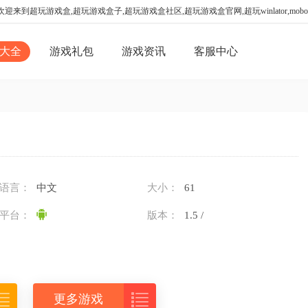
迎来到超玩游戏盒,超玩游戏盒子,超玩游戏盒社区,超玩游戏盒官网,超玩winlator,mo
大全
游戏礼包
游戏资讯
客服中心
语言：
中文
大小：
61
平台：
版本：
1.5 /


更多游戏