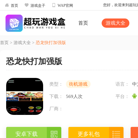



您好，欢迎来到超玩游戏
首页
游戏盒子
WAP官网
首页
游戏大全
首页
>
游戏大全
>
恐龙快打加强版
恐龙快打加强版
类型：
街机游戏
语言：
中
下载：
569人次
平台：
厂商：


安卓下载
更多礼包