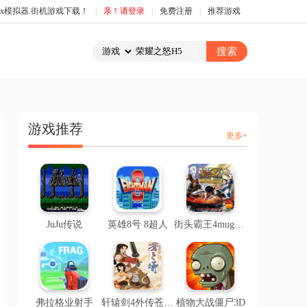
box模拟器.街机游戏下载！
|
亲！请登录
|
免费注册
|
推荐游戏
游戏推荐
更多+
JuJu传说
英雄8号 8超人
街头霸王4mugen版
弗拉格业射手
轩辕剑4外传苍之涛（直装版）
植物大战僵尸3D