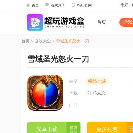



您好，欢
首页
游戏盒子
WAP官网
首页
游戏
首页
>
游戏大全
>
雪域圣光怒火一刀
雪域圣光怒火一刀
类型：
精品手游
下载：
12115人次
厂商：

安卓下载
更多礼包