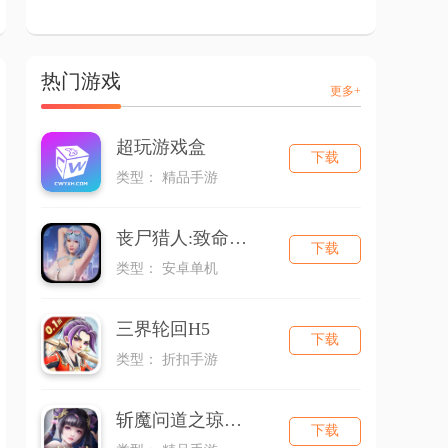
热门游戏
更多+
超玩游戏盒
下载
类型： 精品手游
丧尸猎人:致命解药
下载
类型： 安卓单机
三界轮回H5
下载
类型： 折扣手游
斩魔问道之琼华之境
下载