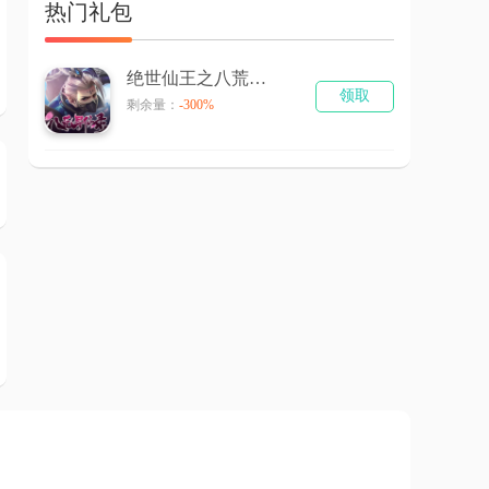
热门礼包
绝世仙王之八荒寻仙录
领取
剩余量：
-300%