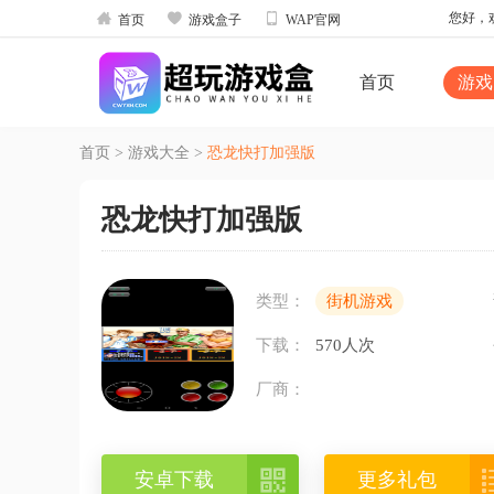



您好，欢
首页
游戏盒子
WAP官网
首页
游戏
首页
>
游戏大全
>
恐龙快打加强版
恐龙快打加强版
类型：
街机游戏
下载：
570人次
厂商：

安卓下载
更多礼包