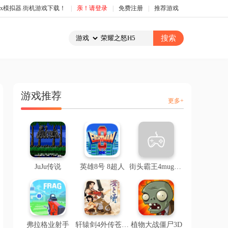
box模拟器.街机游戏下载！
|
亲！请登录
|
免费注册
|
推荐游戏
游戏推荐
更多+
JuJu传说
英雄8号 8超人
街头霸王4mugen版
弗拉格业射手
轩辕剑4外传苍之涛（直装版）
植物大战僵尸3D