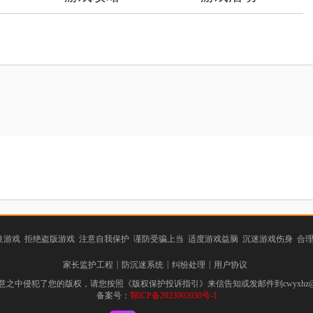
游戏 拒绝盗版游戏 注意自我保护 谨防受骗上当 适度游戏益脑 沉迷游戏伤身 合
|
|
|
家长监护工程
防沉迷系统
纠纷处理
用户协议
之中侵犯了您的版权，请您按照《版权保护投诉指引》来信告知或发邮件到cwyxhz@
备案号：
鄂ICP备2023002030号-1