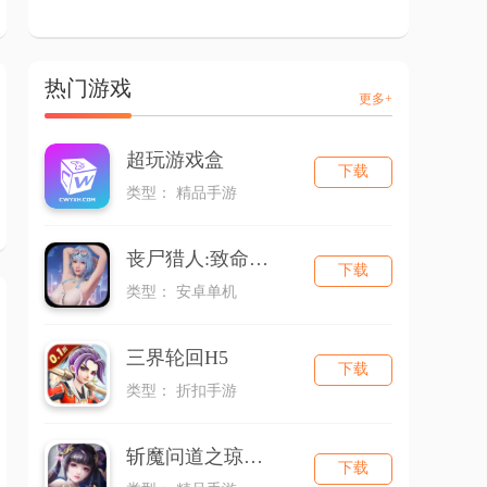
热门游戏
更多+
超玩游戏盒
下载
类型： 精品手游
丧尸猎人:致命解药
下载
类型： 安卓单机
三界轮回H5
下载
类型： 折扣手游
斩魔问道之琼华之境
下载