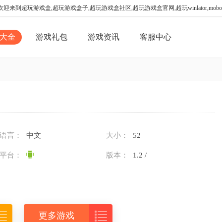
迎来到超玩游戏盒,超玩游戏盒子,超玩游戏盒社区,超玩游戏盒官网,超玩winlator,mo
大全
游戏礼包
游戏资讯
客服中心
语言：
中文
大小：
52
平台：
版本：
1.2 /


更多游戏