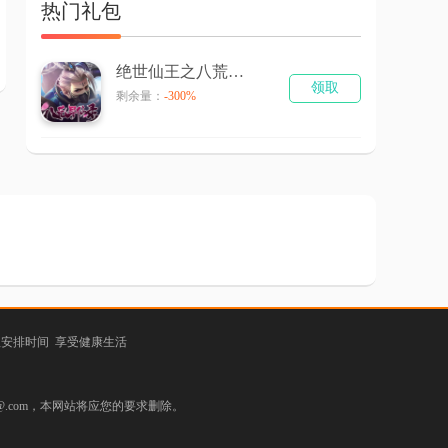
热门礼包
绝世仙王之八荒寻仙录
领取
剩余量：
-300%
理安排时间 享受健康生活
.com，本网站将应您的要求删除。